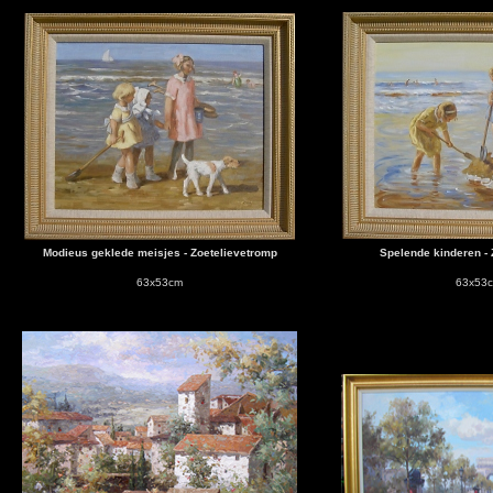
Modieus geklede meisjes - Zoetelievetromp
Spelende kinderen - 
63x53cm
63x53