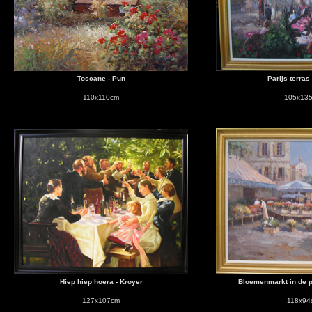
Toscane - Pun
Parijs terras
110x110cm
105x13
Hiep hiep hoera - Kroyer
Bloemenmarkt in de 
127x107cm
118x94