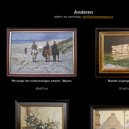
Anderen
prijzen op aanvraag:
info@art-impressions.nl
Rit langs het scheveningse strand - Mauve
Bundel asperg
83x57cm
57x47