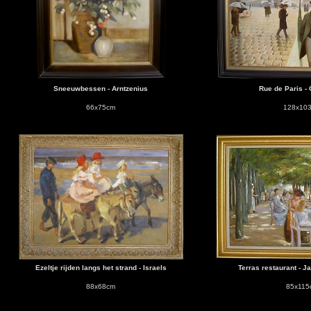
Sneeuwbessen - Arntzenius
Rue de Paris - 
66x75cm
128x10
Ezeltje rijden langs het strand - Israels
Terras restaurant - 
88x68cm
85x115